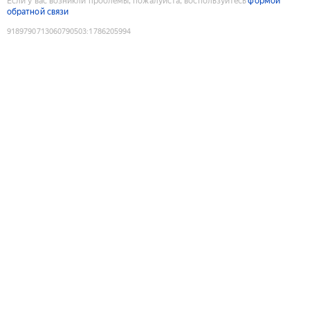
Если у вас возникли проблемы, пожалуйста, воспользуйтесь
формой
обратной связи
9189790713060790503
:
1786205994