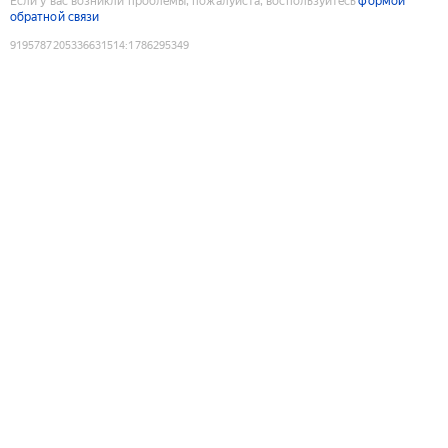
Если у вас возникли проблемы, пожалуйста, воспользуйтесь
формой
обратной связи
9195787205336631514
:
1786295349