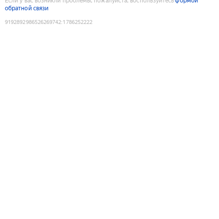
Если у вас возникли проблемы, пожалуйста, воспользуйтесь
формой
обратной связи
9192892986526269742
:
1786252222