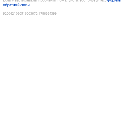
Если у вас возникли проблемы, пожалуйста, воспользуйтесь
формой
обратной связи
9200421080516003670
:
1786364399