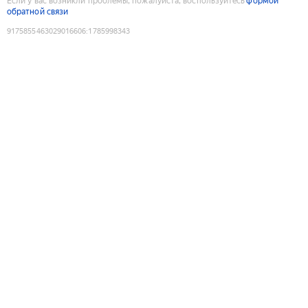
Если у вас возникли проблемы, пожалуйста, воспользуйтесь
формой
обратной связи
9175855463029016606
:
1785998343