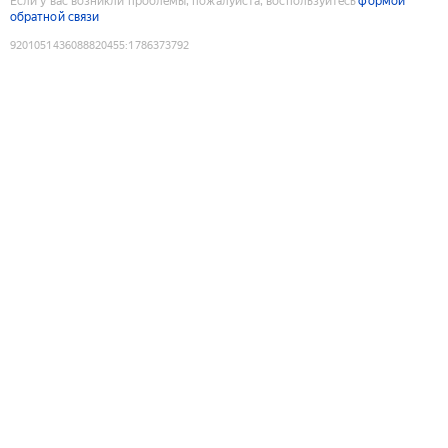
Если у вас возникли проблемы, пожалуйста, воспользуйтесь
формой
обратной связи
9201051436088820455
:
1786373792