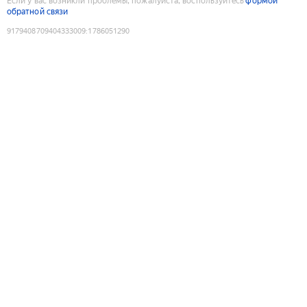
Если у вас возникли проблемы, пожалуйста, воспользуйтесь
формой
обратной связи
9179408709404333009
:
1786051290