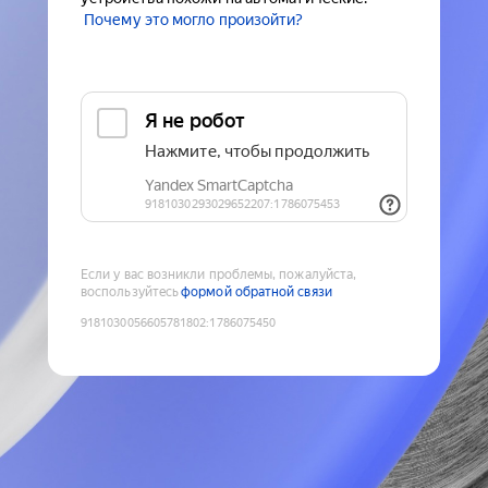
Почему это могло произойти?
Если у вас возникли проблемы, пожалуйста,
воспользуйтесь
формой обратной связи
9181030056605781802
:
1786075450