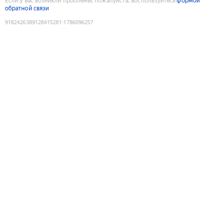
Если у вас возникли проблемы, пожалуйста, воспользуйтесь
формой
обратной связи
9182426389128415281
:
1786096257