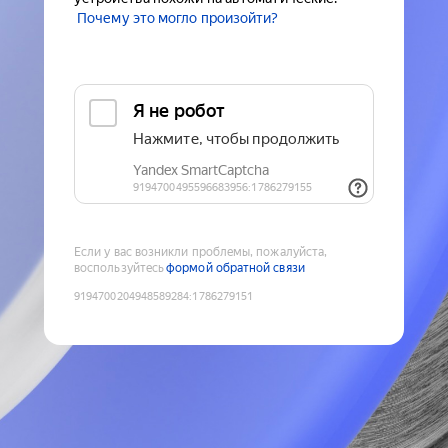
Почему это могло произойти?
Если у вас возникли проблемы, пожалуйста,
воспользуйтесь
формой обратной связи
9194700204948589284
:
1786279151