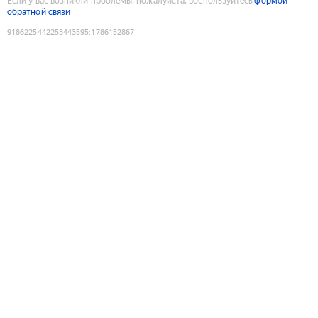
Если у вас возникли проблемы, пожалуйста, воспользуйтесь
формой
обратной связи
9186225442253443595
:
1786152867