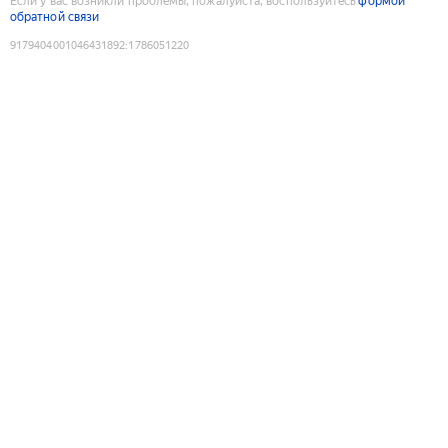
Если у вас возникли проблемы, пожалуйста, воспользуйтесь
формой
обратной связи
9179404001046431892
:
1786051220