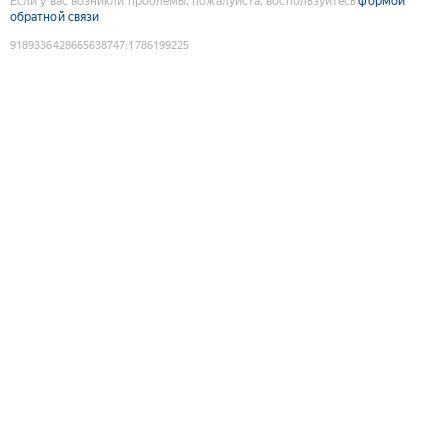
Если у вас возникли проблемы, пожалуйста, воспользуйтесь
формой
обратной связи
9189336428665638747
:
1786199225