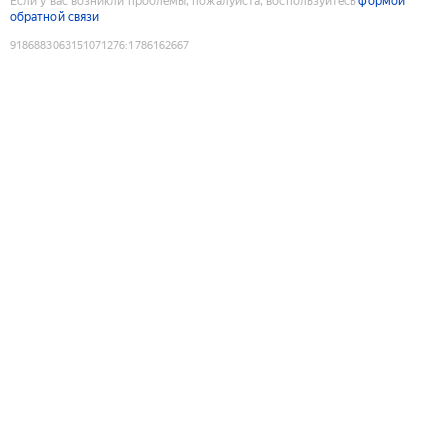
Если у вас возникли проблемы, пожалуйста, воспользуйтесь
формой
обратной связи
9186883063151071276
:
1786162667