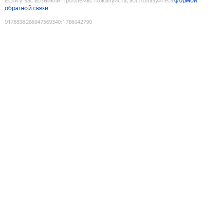
Если у вас возникли проблемы, пожалуйста, воспользуйтесь
формой
обратной связи
9178838266947569340
:
1786042790