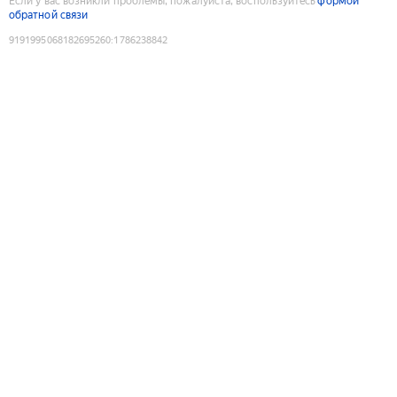
Если у вас возникли проблемы, пожалуйста, воспользуйтесь
формой
обратной связи
9191995068182695260
:
1786238842