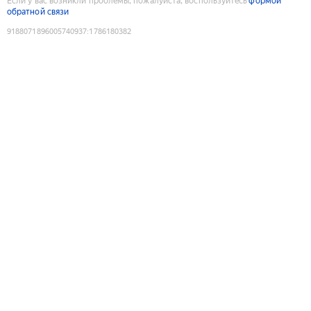
Если у вас возникли проблемы, пожалуйста, воспользуйтесь
формой
обратной связи
9188071896005740937
:
1786180382