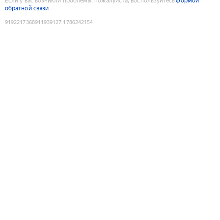
Если у вас возникли проблемы, пожалуйста, воспользуйтесь
формой
обратной связи
9192217368911939127
:
1786242154