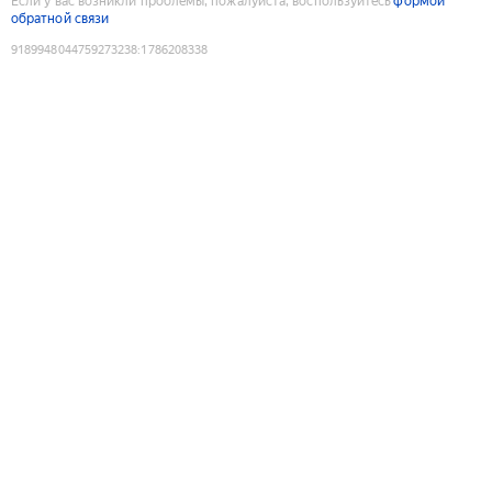
Если у вас возникли проблемы, пожалуйста, воспользуйтесь
формой
обратной связи
9189948044759273238
:
1786208338