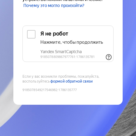
Почему это могло произойти?
Если у вас возникли проблемы, пожалуйста,
воспользуйтесь
формой обратной связи
9185078549217546982
:
1786135777