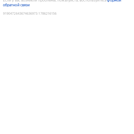
Если у вас возникли проблемы, пожалуйста, воспользуйтесь
формой
обратной связи
9190472643674636973
:
1786216156