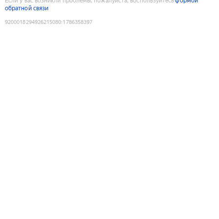
Если у вас возникли проблемы, пожалуйста, воспользуйтесь
формой
обратной связи
9200018294926215080
:
1786358397