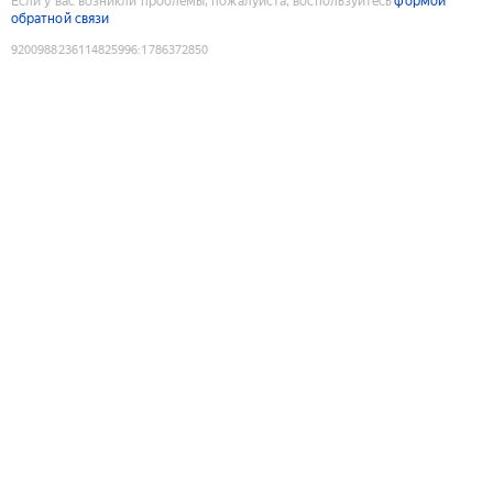
Если у вас возникли проблемы, пожалуйста, воспользуйтесь
формой
обратной связи
9200988236114825996
:
1786372850