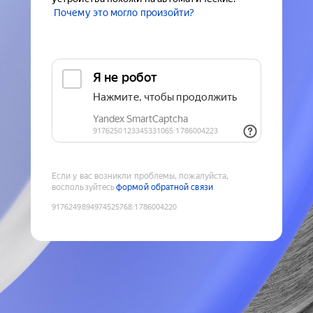
Почему это могло произойти?
Если у вас возникли проблемы, пожалуйста,
воспользуйтесь
формой обратной связи
9176249894974525768
:
1786004220