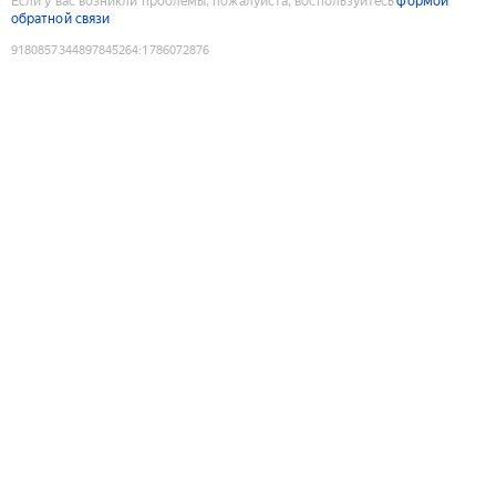
Если у вас возникли проблемы, пожалуйста, воспользуйтесь
формой
обратной связи
9180857344897845264
:
1786072876