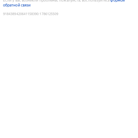
Если у вас возникли проблемы, пожалуйста, воспользуйтесь
формой
обратной связи
9184389420641158390
:
1786125509