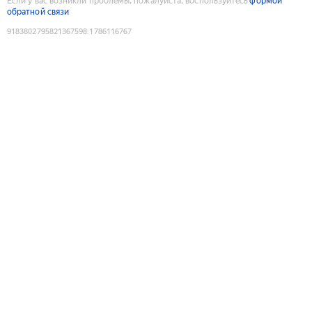
Если у вас возникли проблемы, пожалуйста, воспользуйтесь
формой
обратной связи
9183802795821367598
:
1786116767