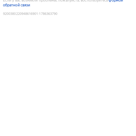
Если у вас возникли проблемы, пожалуйста, воспользуйтесь
формой
обратной связи
9200380220948616901
:
1786363790