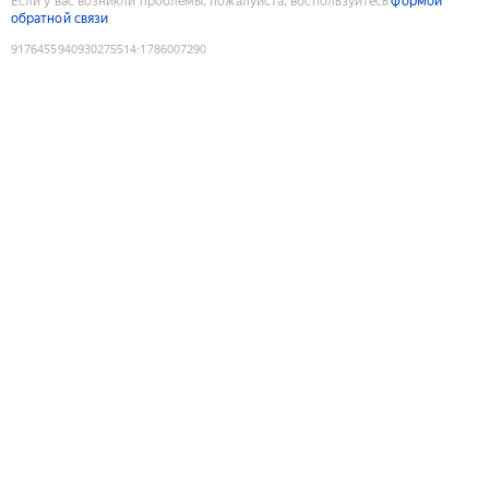
Если у вас возникли проблемы, пожалуйста, воспользуйтесь
формой
обратной связи
9176455940930275514
:
1786007290