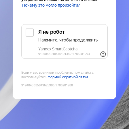
Почему это могло произойти?
Если у вас возникли проблемы, пожалуйста,
воспользуйтесь
формой обратной связи
9194843635849625986
:
1786281288