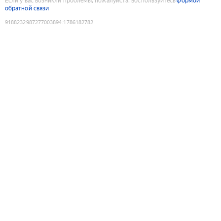
Если у вас возникли проблемы, пожалуйста, воспользуйтесь
формой
обратной связи
9188232987277003894
:
1786182782