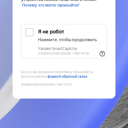
Почему это могло произойти?
Если у вас возникли проблемы, пожалуйста,
воспользуйтесь
формой обратной связи
9183894065755458300
:
1786118127