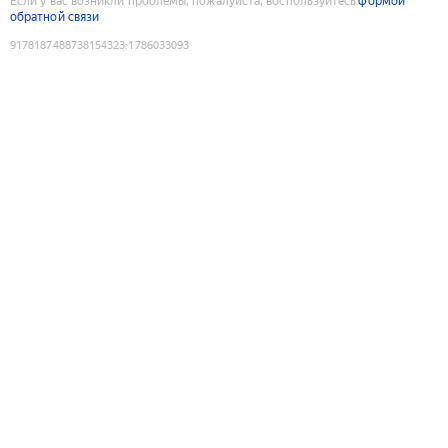
Если у вас возникли проблемы, пожалуйста, воспользуйтесь
формой
обратной связи
9178187488738154323
:
1786033093