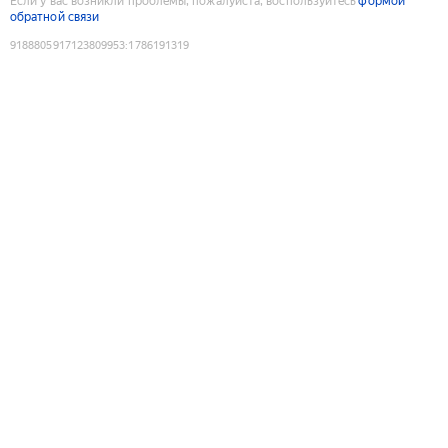
Если у вас возникли проблемы, пожалуйста, воспользуйтесь
формой
обратной связи
9188805917123809953
:
1786191319