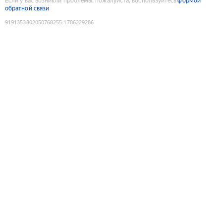
Если у вас возникли проблемы, пожалуйста, воспользуйтесь
формой
обратной связи
9191353802050768255
:
1786229286