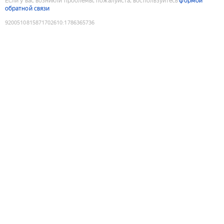
Если у вас возникли проблемы, пожалуйста, воспользуйтесь
формой
обратной связи
9200510815871702610
:
1786365736