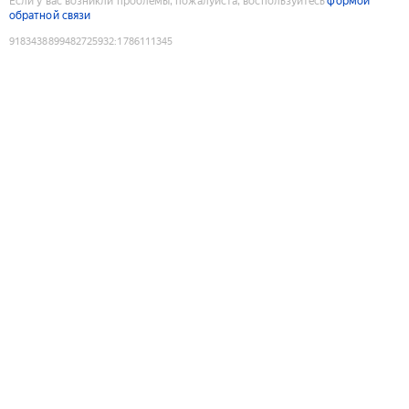
Если у вас возникли проблемы, пожалуйста, воспользуйтесь
формой
обратной связи
9183438899482725932
:
1786111345