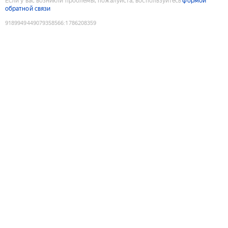
Если у вас возникли проблемы, пожалуйста, воспользуйтесь
формой
обратной связи
9189949449079358566
:
1786208359