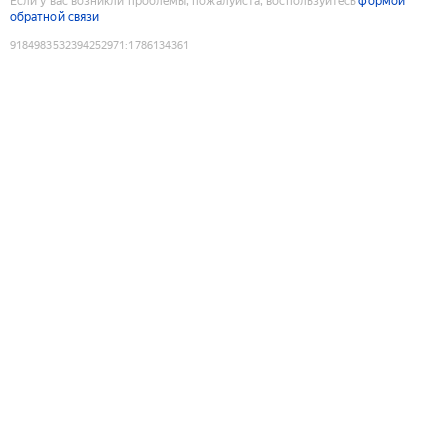
Если у вас возникли проблемы, пожалуйста, воспользуйтесь
формой
обратной связи
9184983532394252971
:
1786134361