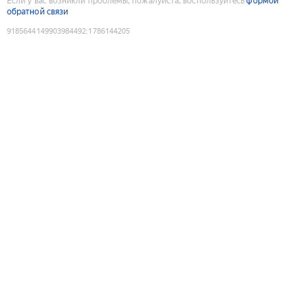
Если у вас возникли проблемы, пожалуйста, воспользуйтесь
формой
обратной связи
9185644149903984492
:
1786144205