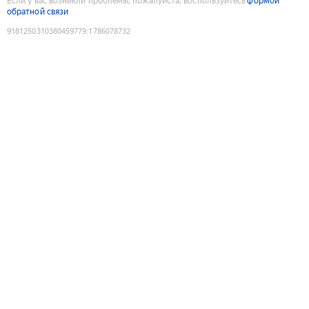
Если у вас возникли проблемы, пожалуйста, воспользуйтесь
формой
обратной связи
9181250310380459779
:
1786078732