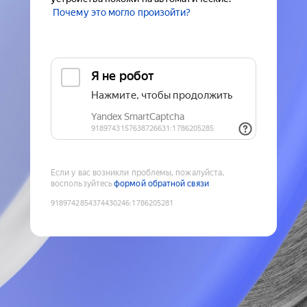
Почему это могло произойти?
Если у вас возникли проблемы, пожалуйста,
воспользуйтесь
формой обратной связи
9189742854374430246
:
1786205281