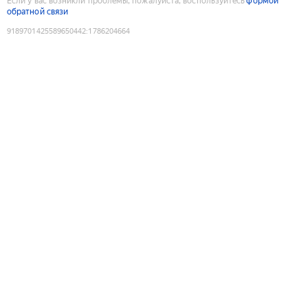
Если у вас возникли проблемы, пожалуйста, воспользуйтесь
формой
обратной связи
9189701425589650442
:
1786204664