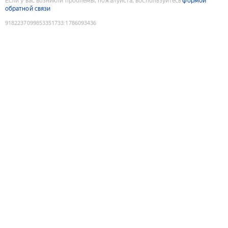
Если у вас возникли проблемы, пожалуйста, воспользуйтесь
формой
обратной связи
9182237099853351733
:
1786093436