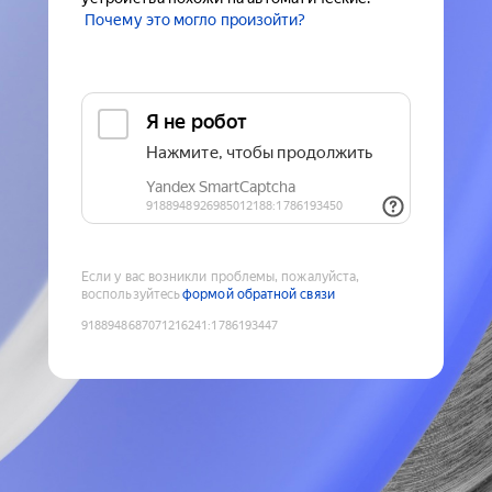
Почему это могло произойти?
Если у вас возникли проблемы, пожалуйста,
воспользуйтесь
формой обратной связи
9188948687071216241
:
1786193447