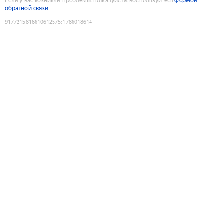
Если у вас возникли проблемы, пожалуйста, воспользуйтесь
формой
обратной связи
9177215816610612575
:
1786018614