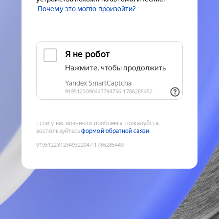
Почему это могло произойти?
Если у вас возникли проблемы, пожалуйста,
воспользуйтесь
формой обратной связи
9195122812349322047
:
1786285449