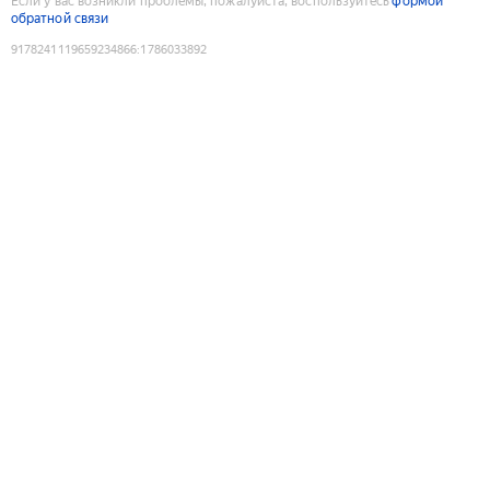
Если у вас возникли проблемы, пожалуйста, воспользуйтесь
формой
обратной связи
9178241119659234866
:
1786033892