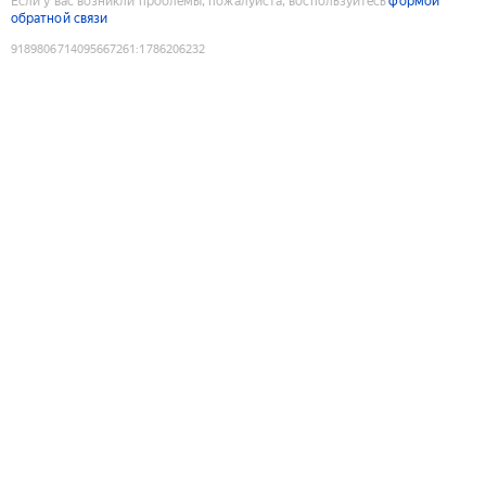
Если у вас возникли проблемы, пожалуйста, воспользуйтесь
формой
обратной связи
9189806714095667261
:
1786206232