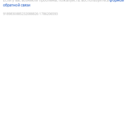
Если у вас возникли проблемы, пожалуйста, воспользуйтесь
формой
обратной связи
9189830885232088826
:
1786206593